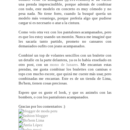
una prenda imprescindible, porque además de combinar
con todo, este modelo en concreto es muy cómodo y no
pesa nada. No tiene forro, cuando la busqué quería un
modelo más veraniego, porque prefería algo que pudiese
cargar si es necesario o atar a la cintura.
Como veis otra vez con los pantalones acampanados, pero
es que los estoy usando un montón. Nunca me imaginé que
les sacaría tanto partido, prometo no cansaros con
demasiados oufits con jeans acampanados.
Combiné un top de volantes sencillos con un bralette con
un detalle en la parte delantera, ya os lo había enseñado en
otro post, con un
mono de lunares
. Me encantan estas
prendas, me gusta combinar los bralettes con camisas o
tops con mucho escote, que quizá me cueste más usar, pero
combinadas me encantan. Este es de un tienda de Lima,
Bo'hem, tienen cosas preciosas.
Espero que os guste el look, y que os animéis con las
bombers, o con los pantalones acampanados.
Gracias por los comentarios :)