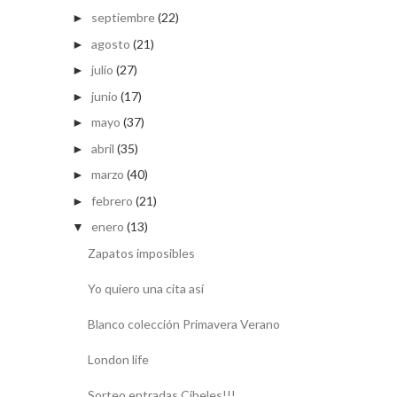
septiembre
(22)
►
agosto
(21)
►
julio
(27)
►
junio
(17)
►
mayo
(37)
►
abril
(35)
►
marzo
(40)
►
febrero
(21)
►
enero
(13)
▼
Zapatos imposibles
Yo quiero una cita así
Blanco colección Primavera Verano
London life
Sorteo entradas Cibeles!!!