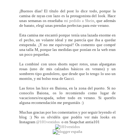
¡Buenos días! El título del post lo dice todo, porque la
camisa de rayas con lazo es la protagonista del look. Hace
unas semanas os enseñaba
mi pedido a Shein
, que además
de barato, elegí unas prendas perfectas para este verano.
Esta camisa me encantó porque tenía una lazada enorme en
el pecho, un volante ideal y me parecía que iba a quedar
estupenda. ¡Y no me equivoqué! Os comento que compré
una talla M, porque las medidas que ponían en la web eran
un poco pequeñas.
La combiné con unos shorts super rotos, unas alpargatas
rosas (uno de mis calzados básicos en verano) y un
sombrero tipo gondolero, que desde que lo tengo lo uso un
montón, y mi bolso rosa de Gucci.
Las fotos las hice en Baiona, en la zona del puerto. Si no
conocéis Baiona, os lo recomiendo como lugar de
vacaciones/escapada, sobre todo en verano. Si queréis
alguna recomendación me preguntáis :)
Muchas gracias por los comentarios y por seguir leyendo el
blog :) No os olvidéis que podéis ver más looks en
Instagram
@101vestidos
o en Snapchat antia101