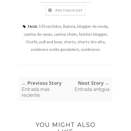
PIN THIS POST
101vestidos
,
Baiona
,
blogger de moda
,
TAGS:
camisa de rayas
,
camisa shein
,
fashion blogger
,
Outfit
,
pull and bear
,
shorts
,
shorts tiro alto
,
sombrero estilo gondolero
,
sombreros
← Previous Story
Next Story →
Entrada más
Entrada antigua
reciente
YOU MIGHT ALSO