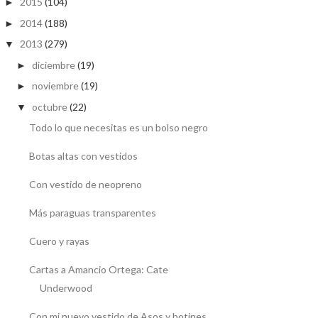
2015
(104)
►
2014
(188)
►
2013
(279)
▼
diciembre
(19)
►
noviembre
(19)
►
octubre
(22)
▼
Todo lo que necesitas es un bolso negro
Botas altas con vestidos
Con vestido de neopreno
Más paraguas transparentes
Cuero y rayas
Cartas a Amancio Ortega: Cate
Underwood
Con mi nuevo vestido de Asos y botines