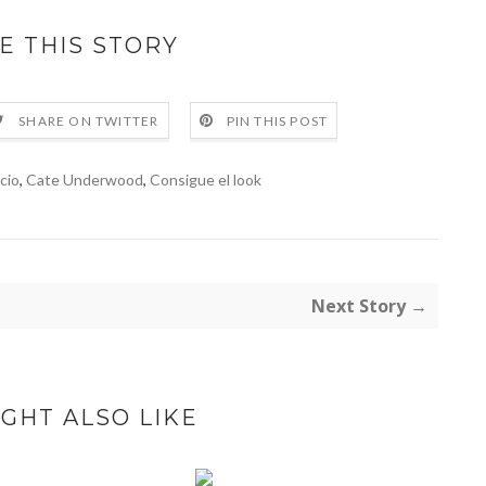
E THIS STORY
SHARE ON TWITTER
PIN THIS POST
cio
,
Cate Underwood
,
Consigue el look
Next Story →
GHT ALSO LIKE