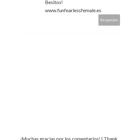
Besitos!
www.funfearlessfemale.es
Responder
¡Muchas gracias por los comentarios! | Thank