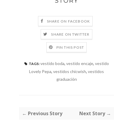
STORY
SHARE ON FACEBOOK
SHARE ON TWITTER
PIN THIS POST
vestido boda
,
vestido encaje
,
vestido
TAGS:
Lovely Pepa
,
vestidos chicwish
,
vestidos
graduación
← Previous Story
Next Story →