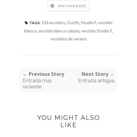
PIN THIS POST
101vestidos
,
Outfit
,
Studio F
,
vestido
TAGS:
blanco
,
vestido blanco calado
,
vestido Studio F
,
vestidos de verano
← Previous Story
Next Story →
Entrada más
Entrada antigua
reciente
YOU MIGHT ALSO
LIKE