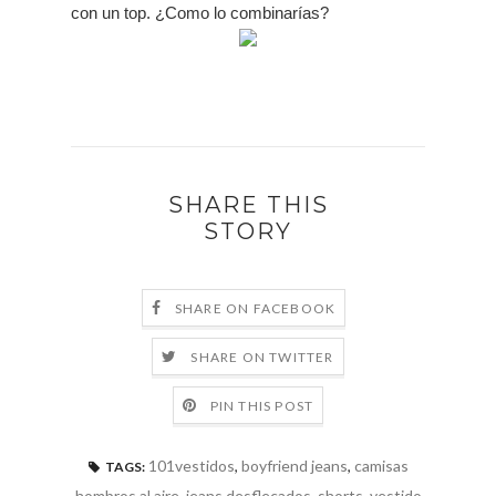
con un top. ¿Como lo combinarías?
SHARE THIS
STORY
SHARE ON FACEBOOK
SHARE ON TWITTER
PIN THIS POST
101vestidos
,
boyfriend jeans
,
camisas
TAGS:
hombros al aire
,
jeans desflecados
,
shorts
,
vestido