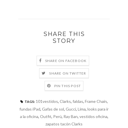
SHARE THIS
STORY
SHARE ON FACEBOOK
SHARE ON TWITTER
PIN THIS POST
101vestidos
,
Clarks
,
faldas
,
Frame Chain
,
TAGS:
fundas iPad
,
Gafas de sol
,
Gucci
,
Lima
,
looks para ir
a la oficina
,
Outfit
,
Perú
,
Ray Ban
,
vestidos oficina
,
zapatos tacón Clarks