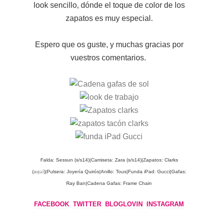
look sencillo, dónde el toque de color de los
zapatos es muy especial.
Espero que os guste, y muchas gracias por
vuestros comentarios.
Falda: Sessun (s/s14)|
Camiseta: Zara (s/s14)|
Zapatos: Clarks
(
aquí
)|
Pulsera: Joyería Quirós|
Anillo: Tous|
Funda iPad: Gucci|
Gafas:
Ray Ban|
Cadena Gafas: Frame Chain
FACEBOOK
TWITTER
BLOGLOVIN
INSTAGRAM