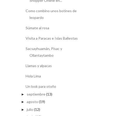
Shopper Online en...
Como combino unos botines de
leopardo
Súmate al rosa
Visita a Paracas e Islas Ballestas
Sacsayhuamán, Písac y
Ollantaytambo
Llamas y alpacas
Hola Lima
Un look para otoño
septiembre
(13)
►
agosto
(19)
►
julio
(12)
►