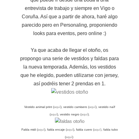
entrevista de trabajo y siempre en Vigo o
Coruña. Así que a partir de ahora, haré algo
parecido pero en Personaling, proponiendo
looks para eventos, pero online :)
Ya que acaba de llegar el otoño, os
propongo una serie de vestidos y faldas para
la nueva temporada. Además, los vestidos
que he elegido, pueden utilizarse con jersey,
así podréis tener 2 prendas en 1.
Vestido animal print (
aquí
), vestido camisero (
aquí
), vestido naïf
(
aquí
), vestido negro (
aquí
).
Falda midi (
aquí
), falda encaje (
aquí
), falda cuero (
aquí)
, falda tubo
(
aquí
)