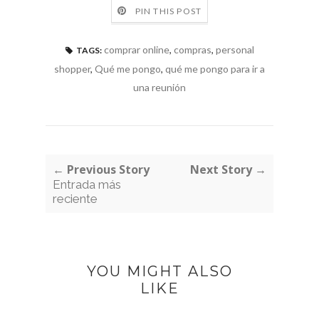
PIN THIS POST
comprar online
,
compras
,
personal
TAGS:
shopper
,
Qué me pongo
,
qué me pongo para ir a
una reunión
← Previous Story
Next Story →
Entrada más
reciente
YOU MIGHT ALSO
LIKE