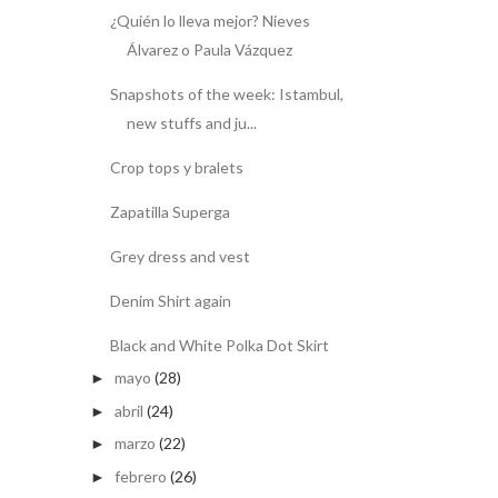
¿Quién lo lleva mejor? Nieves
Álvarez o Paula Vázquez
Snapshots of the week: Istambul,
new stuffs and ju...
Crop tops y bralets
Zapatilla Superga
Grey dress and vest
Denim Shirt again
Black and White Polka Dot Skirt
mayo
(28)
►
abril
(24)
►
marzo
(22)
►
febrero
(26)
►