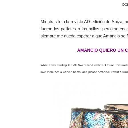
DOM
Mientras leía la revista AD edición de Suiza, 
fueron los pailletes o los brillos, pero me 
siempre me queda esperar a que Amancio se fij
AMANCIO QUIERO UN C
While I was reading the AD Switzerland edition, I found this ankle b
love them! Are a Carven boots, and please Amancio, I want a simil