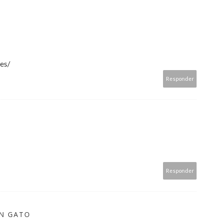
es/
Responder
Responder
ON GATO