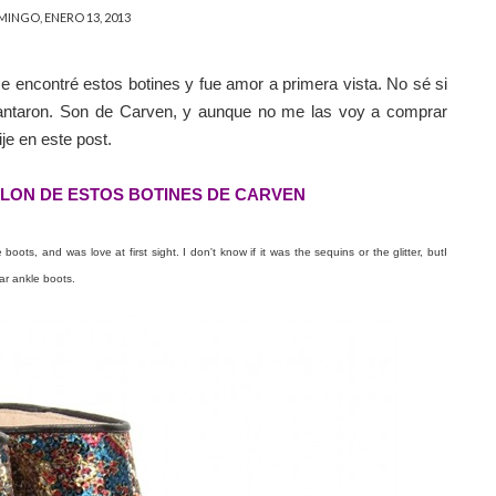
INGO, ENERO 13, 2013
me encontré estos botines y fue amor a primera vista. No sé si
encantaron. Son de Carven, y aunque no me las voy a comprar
e en este post.
LON DE ESTOS BOTINES DE CARVEN
oots, and was love at first sight. I don't know if it was the sequins or the glitter, butI
ar ankle boots.