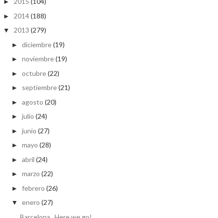
2015
(104)
►
2014
(188)
►
2013
(279)
▼
diciembre
(19)
►
noviembre
(19)
►
octubre
(22)
►
septiembre
(21)
►
agosto
(20)
►
julio
(24)
►
junio
(27)
►
mayo
(28)
►
abril
(24)
►
marzo
(22)
►
febrero
(26)
►
enero
(27)
▼
Barcelona...Here we go!