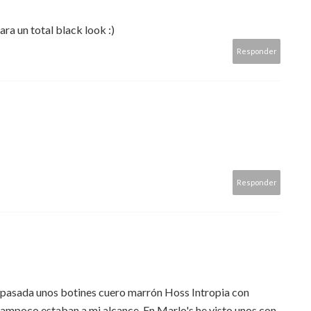
ra un total black look :)
Responder
Responder
 pasada unos botines cuero marrón Hoss Intropia con
o tampoco estaban a mi alcance. En Marlo's he visto unos con