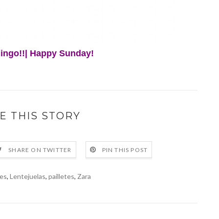
mingo!!| Happy Sunday!
E THIS STORY
SHARE ON TWITTER
PIN THIS POST
nes
,
Lentejuelas
,
pailletes
,
Zara