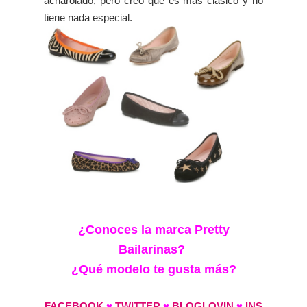
acharolado, pero creo que es más clásico y no
tiene nada especial.
¿Conoces la marca Pretty
Bailarinas?
¿Qué modelo te gusta más?
FACEBOOK
♥
TWITTER
♥
BLOGLOVIN
♥
INS