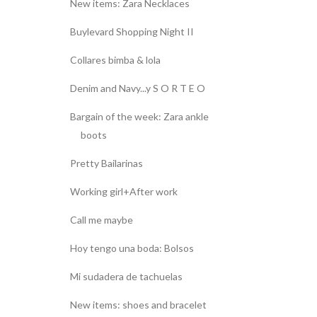
New items: Zara Necklaces
Buylevard Shopping Night II
Collares bimba & lola
Denim and Navy...y S O R T E O
Bargain of the week: Zara ankle
boots
Pretty Bailarinas
Working girl+After work
Call me maybe
Hoy tengo una boda: Bolsos
Mi sudadera de tachuelas
New items: shoes and bracelet