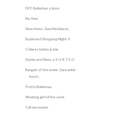
DIY: Bailarinas y lazos
No time
New items: Zara Necklaces
Buylevard Shopping Night II
Collares bimba & lola
Denim and Navy...y S O R T E O
Bargain of the week: Zara ankle
boots
Pretty Bailarinas
Working girl+After work
Call me maybe