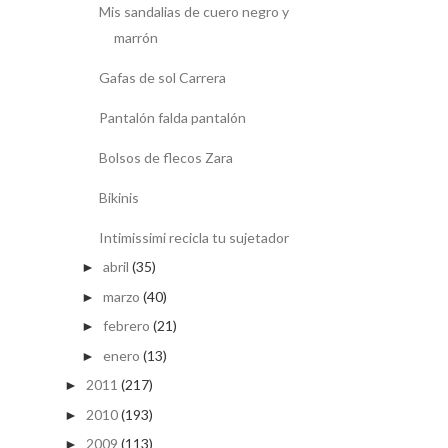
Mis sandalias de cuero negro y
marrón
Gafas de sol Carrera
Pantalón falda pantalón
Bolsos de flecos Zara
Bikinis
Intimissimi recicla tu sujetador
abril
(35)
►
marzo
(40)
►
febrero
(21)
►
enero
(13)
►
2011
(217)
►
2010
(193)
►
2009
(113)
►