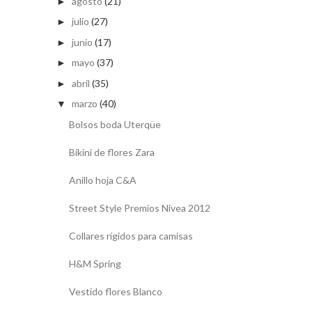
agosto
(21)
►
julio
(27)
►
junio
(17)
►
mayo
(37)
►
abril
(35)
►
marzo
(40)
▼
Bolsos boda Uterqüe
Bikini de flores Zara
Anillo hoja C&A
Street Style Premios Nivea 2012
Collares rígidos para camisas
H&M Spring
Vestido flores Blanco