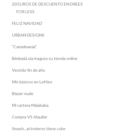
20 EUROS DE DESCUENTO EN DREES
FOR LESS
FELIZ NAVIDAD
URBAN DESIGNS
"Camelmanía"
Bimba&Lola inagura su tienda online
Vestido fin de año
Mis básicos en Lefties
Blazer nude
Mi cartera Malababa
Compra VS Alquiler
Smash...el invierno tiene color