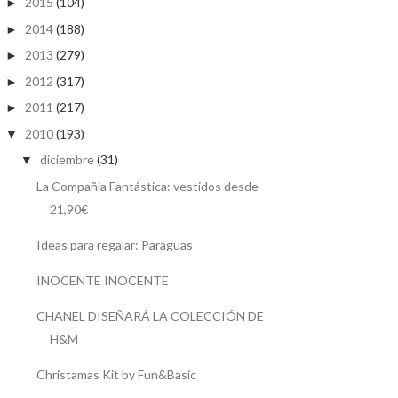
2015
(104)
►
2014
(188)
►
2013
(279)
►
2012
(317)
►
2011
(217)
►
2010
(193)
▼
diciembre
(31)
▼
La Compañia Fantástica: vestidos desde
21,90€
Ideas para regalar: Paraguas
INOCENTE INOCENTE
CHANEL DISEÑARÁ LA COLECCIÓN DE
H&M
Christamas Kit by Fun&Basic