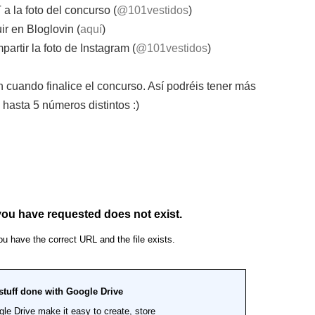
 a la foto del concurso (
@101vestidos
)
ir en Bloglovin (
aquí
)
artir la foto de Instagram (
@101vestidos
)
án cuando finalice el concurso. Así podréis tener más
 hasta 5 números distintos :)