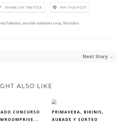
SHARE ON TWITTER
PIN THIS POST
ivia Palermo
,
vestido volantes rosa
,
Vestidos
Next Story →
GHT ALSO LIKE
TADO CONCURSO
PRIMAVERA, BIKINIS,
WROOMPRIVE...
AUBADE Y SORTEO