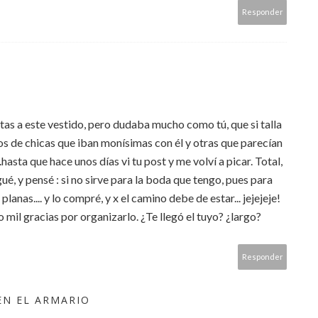
Responder
as a este vestido, pero dudaba mucho como tú, que si talla
otos de chicas que iban monísimas con él y otras que parecían
..hasta que hace unos días vi tu post y me volví a picar. Total,
é, y pensé : si no sirve para la boda que tengo, pues para
lanas.... y lo compré, y x el camino debe de estar... jejejeje!
 mil gracias por organizarlo. ¿Te llegó el tuyo? ¿largo?
Responder
EN EL ARMARIO