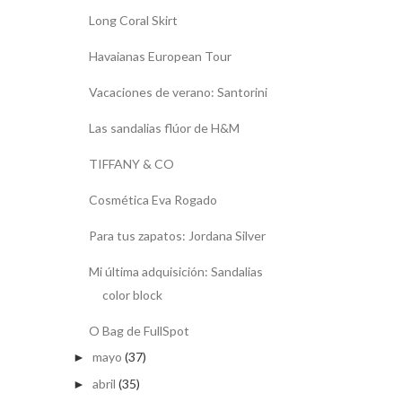
Long Coral Skirt
Havaianas European Tour
Vacaciones de verano: Santorini
Las sandalias flúor de H&M
TIFFANY & CO
Cosmética Eva Rogado
Para tus zapatos: Jordana Silver
Mi última adquisición: Sandalias
color block
O Bag de FullSpot
mayo
(37)
►
abril
(35)
►