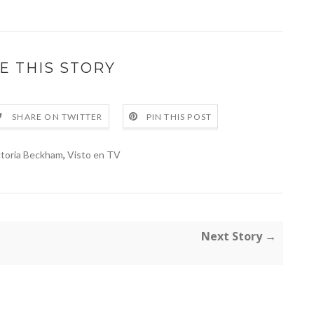
E THIS STORY
SHARE ON TWITTER
PIN THIS POST
ctoria Beckham
,
Visto en TV
Next Story →