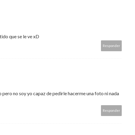
tido que se le ve xD
Responder
pero no soy yo capaz de pedirle hacerme una foto ni nada
Responder