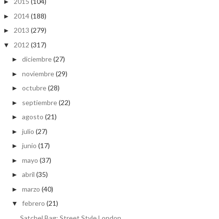
2015
(104)
►
2014
(188)
►
2013
(279)
►
2012
(317)
▼
diciembre
(27)
►
noviembre
(29)
►
octubre
(28)
►
septiembre
(22)
►
agosto
(21)
►
julio
(27)
►
junio
(17)
►
mayo
(37)
►
abril
(35)
►
marzo
(40)
►
febrero
(21)
▼
Satchel Bag: Street Style London