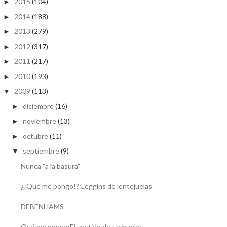
2015
(104)
►
2014
(188)
►
2013
(279)
►
2012
(317)
►
2011
(217)
►
2010
(193)
►
2009
(113)
▼
diciembre
(16)
►
noviembre
(13)
►
octubre
(11)
►
septiembre
(9)
▼
Nunca "a la basura"
¿¡Qué me pongo!?:Leggins de lentejuelas
DEBENHAMS
Qué me pongo:El vestido de tachuelas