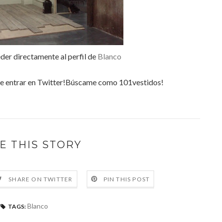
eder
directamente
al perfil de
Blanco
e entrar en
Twitter
!
Búscame
como 101vestidos!
E THIS STORY
SHARE ON TWITTER
PIN THIS POST
Blanco
TAGS: