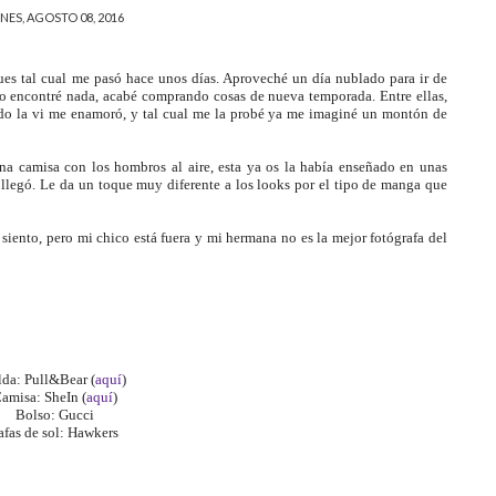
NES, AGOSTO 08, 2016
ues tal cual me pasó hace unos días. Aproveché un día nublado para ir de
o encontré nada, acabé comprando cosas de nueva temporada. Entre ellas,
do la vi me enamoró, y tal cual me la probé ya me imaginé un montón de
na camisa con los hombros al aire, esta ya os la había enseñado en unas
 llegó. Le da un toque muy diferente a los looks por el tipo de manga que
 siento, pero mi chico está fuera y mi hermana no es la mejor fotógrafa del
lda: Pull&Bear (
aquí
)
amisa: SheIn (
aquí
)
Bolso: Gucci
afas de sol: Hawkers