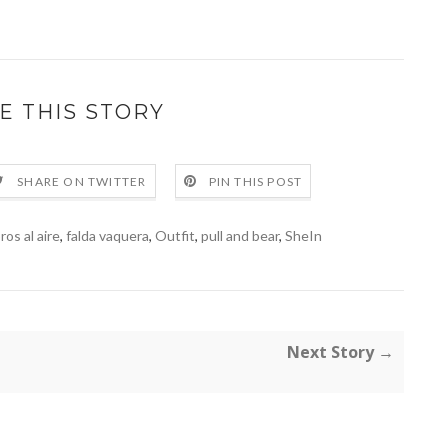
E THIS STORY
SHARE ON TWITTER
PIN THIS POST
os al aire
,
falda vaquera
,
Outfit
,
pull and bear
,
SheIn
Next Story →