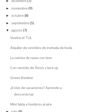
diciembre
(7)
►
noviembre
(9)
►
octubre
(8)
►
septiembre
(5)
►
agosto
(7)
▼
Vuelve el TUL
Alquiler de vestidos de invitada de boda
La camisa de rayas con lazo
Con vestido de flores y lace up
Green Bomber
¿Estás de vacaciones? Aprende a
desconectar
Mini falda y hombros al aire
julio
(8)
►