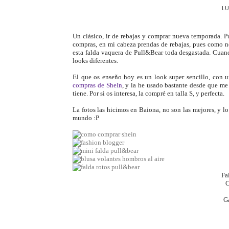
LU
Un clásico, ir de rebajas y comprar nueva temporada. P
compras, en mi cabeza prendas de rebajas, pues como n
esta falda vaquera de Pull&Bear toda desgastada. Cuan
looks diferentes.
El que os enseño hoy es un look super sencillo, con u
compras de SheIn
, y la he usado bastante desde que me
tiene. Por si os interesa, la compré en talla S, y perfecta.
La fotos las hicimos en Baiona, no son las mejores, y lo
mundo :P
Fa
C
G