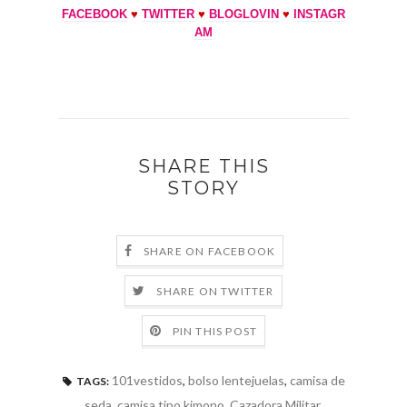
FACEBOOK
♥
TWITTER
♥
BLOGLOVIN
♥
INSTAGR
AM
SHARE THIS
STORY
SHARE ON FACEBOOK
SHARE ON TWITTER
PIN THIS POST
101vestidos
,
bolso lentejuelas
,
camisa de
TAGS:
seda
,
camisa tipo kimono
,
Cazadora Militar
,