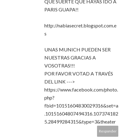
QUE SUERTE QUE HAYAS IDO A
PARIS GUAPA!!
http://nabiasecret.blogspot.com.e
s
UNAS MUNICH PUEDEN SER
NUESTRAS GRACIAS A
VOSOTRAS!!!
POR FAVOR VOTAD A TRAVÉS
DEL LINK --->
https://www.facebook.com/photo.
php?
fbid=10151604830029316&set=a
.10151604807494316.107374182
5.28499284315&type=3&theater
Responder