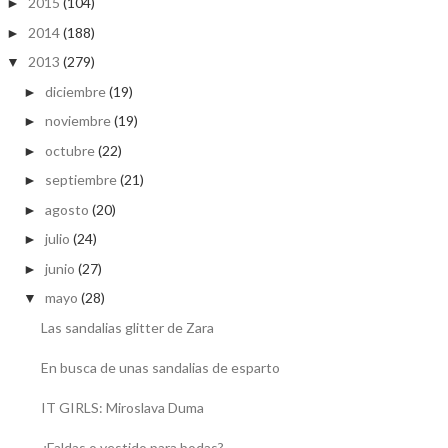
2015
(104)
►
2014
(188)
►
2013
(279)
▼
diciembre
(19)
►
noviembre
(19)
►
octubre
(22)
►
septiembre
(21)
►
agosto
(20)
►
julio
(24)
►
junio
(27)
►
mayo
(28)
▼
Las sandalias glitter de Zara
En busca de unas sandalias de esparto
IT GIRLS: Miroslava Duma
¿Faldas o vestido para bodas?