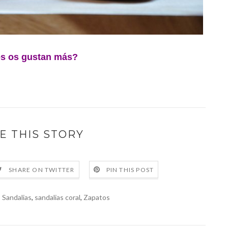
s os gustan más?
E THIS STORY
SHARE ON TWITTER
PIN THIS POST
,
Sandalias
,
sandalias coral
,
Zapatos