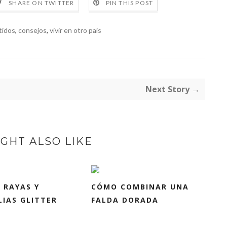
SHARE ON TWITTER
PIN THIS POST
tidos
,
consejos
,
vivir en otro país
Next Story →
GHT ALSO LIKE
 RAYAS Y
CÓMO COMBINAR UNA
IAS GLITTER
FALDA DORADA