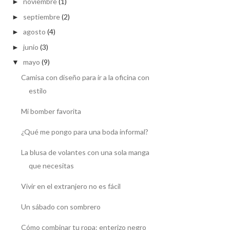
noviembre
(1)
►
septiembre
(2)
►
agosto
(4)
►
junio
(3)
►
mayo
(9)
▼
Camisa con diseño para ir a la oficina con
estilo
Mi bomber favorita
¿Qué me pongo para una boda informal?
La blusa de volantes con una sola manga
que necesitas
Vivir en el extranjero no es fácil
Un sábado con sombrero
Cómo combinar tu ropa: enterizo negro