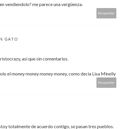
en vendiendolo? me parece una vergüenza.
Responder
ON GATO
istocrazy, asi que sin comentarios.
, solo el money money money money, como decia Lisa Minelly
Responder
stoy totalmente de acuerdo contigo, se pasan tres pueblos.