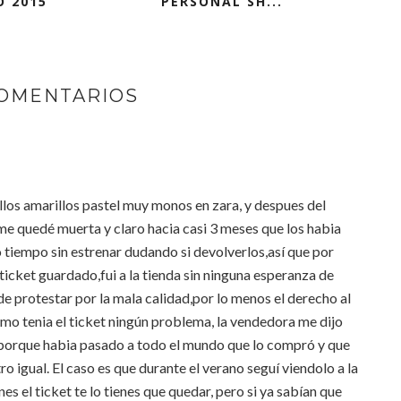
O 2015
PERSONAL SH...
COMENTARIOS
llos amarillos pastel muy monos en zara, y despues del
me quedé muerta y claro hacia casi 3 meses que los habia
iempo sin estrenar dudando si devolverlos,así que por
ticket guardado,fui a la tienda sin ninguna esperanza de
de protestar por la mala calidad,por lo menos el derecho al
mo tenia el ticket ningún problema, la vendedora me dijo
 porque habia pasado a todo el mundo que lo compró y que
o igual. El caso es que durante el verano seguí viendolo a la
nes el ticket te lo tienes que quedar, pero si ya sabían que