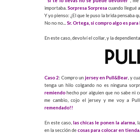
"
si te lo llevas no se puede devolver"
, me
importaba.
Sorpresa Sorpresa
cuando llegué a 
Y yo pienso: ¿El que le puso la brida pensaba q
No no no...
Sr. Ortega, si compro algo es para
En este caso, devolví el collar, y la dependie
Caso 2
: Compro un
jersey en Pull&Bear
, y c
tenga un hilo colgando no es ninguna sorp
remiendo
hecho por alguien que no sabe ni co
me cambio, cojo el jersey y me voy a Pul
remendado!!
En este caso,
las chicas le ponen la alarma
, 
en la sección de
cosas para colocar en tienda