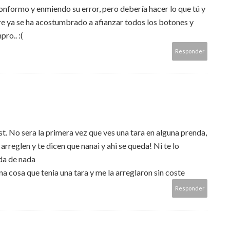
onformo y enmiendo su error, pero debería hacer lo que tú y
dre ya se ha acostumbrado a afianzar todos los botones y
ro.. :(
Responder
. No sera la primera vez que ves una tara en alguna prenda,
rreglen y te dicen que nanai y ahi se queda! Ni te lo
ada de nada
 cosa que tenia una tara y me la arreglaron sin coste
Responder