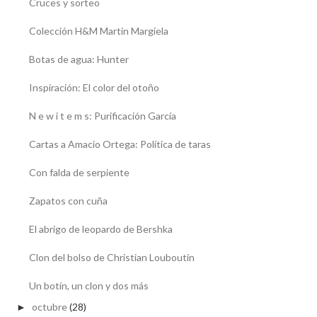
Cruces y sorteo
Colección H&M Martin Margiela
Botas de agua: Hunter
Inspiración: El color del otoño
N e w i t e m s: Purificación García
Cartas a Amacio Ortega: Política de taras
Con falda de serpiente
Zapatos con cuña
El abrigo de leopardo de Bershka
Clon del bolso de Christian Louboutin
Un botín, un clon y dos más
octubre
(28)
►