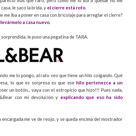
 pareció más que raro, pero como me lo iba a quedar no me
casa, le saco la brida, y
el cierre está roto
.
ue me iba a poner en casa con bricolaje para arreglar el cierre?
 llevármelo a casa nuevo
.
nta sorprendida, le puso una pegatina de TARA.
uando me lo pongo, al rato veo que tiene un hilo colgando. Qué
resa, lo que es sorpresa es que ese
hilo pertenezca a un
ser un botón... vaya con el estropicio que hizo!!! Pues nada,
l&Bear con mi devolución y
explicando que eso ha sido
la encargada me ve de reojo, y se queda encima del mostrador
.