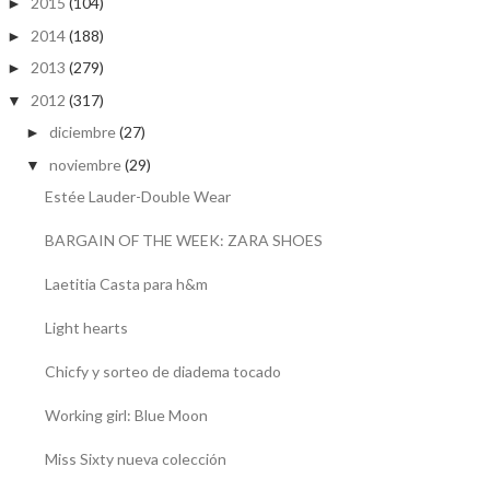
2015
(104)
►
2014
(188)
►
2013
(279)
►
2012
(317)
▼
diciembre
(27)
►
noviembre
(29)
▼
Estée Lauder-Double Wear
BARGAIN OF THE WEEK: ZARA SHOES
Laetitia Casta para h&m
Light hearts
Chicfy y sorteo de diadema tocado
Working girl: Blue Moon
Miss Sixty nueva colección