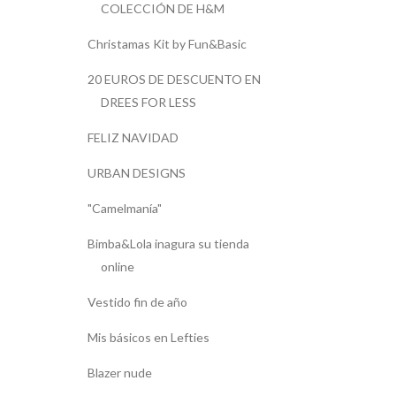
COLECCIÓN DE H&M
Christamas Kit by Fun&Basic
20 EUROS DE DESCUENTO EN
DREES FOR LESS
FELIZ NAVIDAD
URBAN DESIGNS
"Camelmanía"
Bimba&Lola inagura su tienda
online
Vestido fin de año
Mis básicos en Lefties
Blazer nude