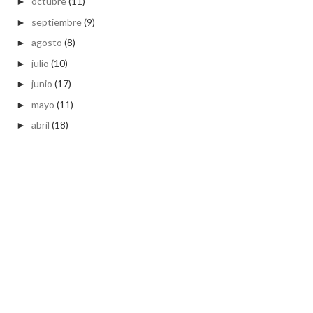
octubre
(11)
►
septiembre
(9)
►
agosto
(8)
►
julio
(10)
►
junio
(17)
►
mayo
(11)
►
abril
(18)
►