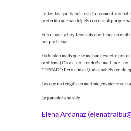
Todas las que habéis escrito comentario hab
preferido que participéis con el mail,porque h
Entre ayer y hoy tendríais que tener un mai
por participar.
Ha habido mails que se me han devuelto,por est
problema).Otras no tendréis mail por n
CERRADO.Pero aún así,todas habéis tenido opc
Las que no tengáis un mail mío,enviádme un mai
La ganadora ha sido
Elena Ardanaz (elenatraibu