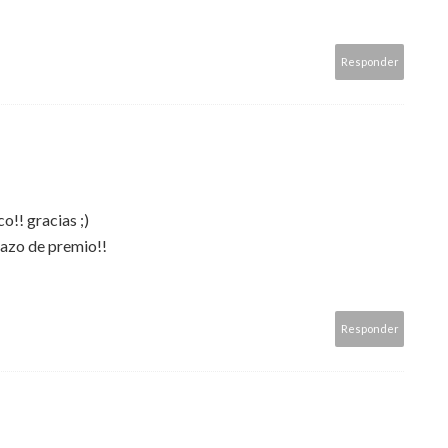
Responder
co!! gracias ;)
dazo de premio!!
Responder