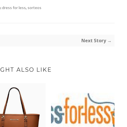
dress for less
,
sorteos
:
Next Story →
GHT ALSO LIKE