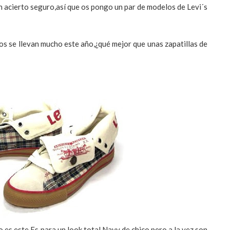
 un acierto seguro,así que os pongo un par de modelos de
Levi
´s
s se llevan mucho este año,¿qué mejor que unas zapatillas de
o es este.Es para un
look
total
Navy
de chico,pero a la vez son