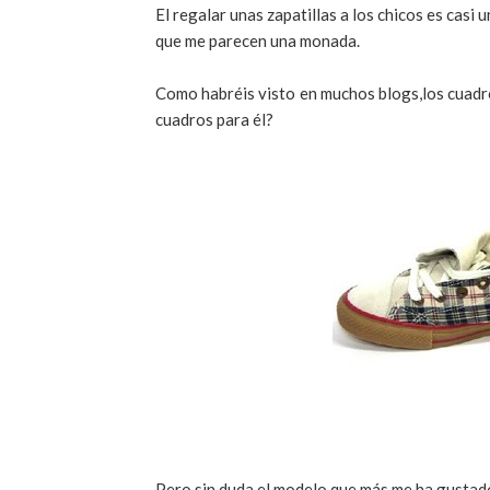
El regalar unas zapatillas a los chicos es casi
que me parecen una monada.
Como habréis visto en muchos blogs,los cuadro
cuadros para él?
Pero sin duda,el modelo que más me ha gustad