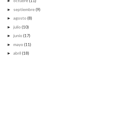
octubre
(11)
►
septiembre
(9)
►
agosto
(8)
►
julio
(10)
►
junio
(17)
►
mayo
(11)
►
abril
(18)
►