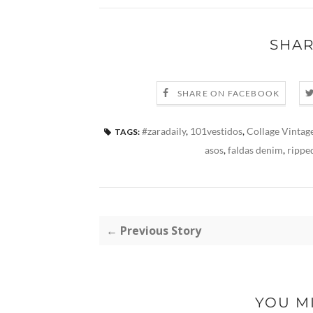
SHAR
SHARE ON FACEBOOK
#zaradaily
,
101vestidos
,
Collage Vintag
TAGS:
asos
,
faldas denim
,
rippe
← Previous Story
YOU M