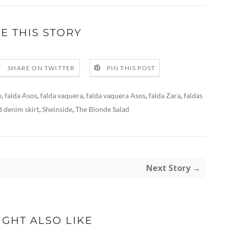
E THIS STORY
SHARE ON TWITTER
PIN THIS POST
e
,
falda Asos
,
falda vaquera
,
falda vaquera Asos
,
falda Zara
,
faldas
d denim skirt
,
Sheinside
,
The Blonde Salad
Next Story →
IGHT ALSO LIKE