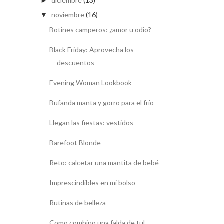
diciembre
(13)
►
noviembre
(16)
▼
Botines camperos: ¿amor u odio?
Black Friday: Aprovecha los
descuentos
Evening Woman Lookbook
Bufanda manta y gorro para el frío
Llegan las fiestas: vestidos
Barefoot Blonde
Reto: calcetar una mantita de bebé
Imprescindibles en mi bolso
Rutinas de belleza
Como combino una falda de tul