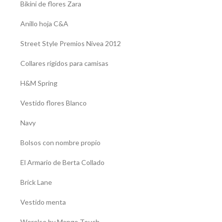
Bikini de flores Zara
Anillo hoja C&A
Street Style Premios Nivea 2012
Collares rígidos para camisas
H&M Spring
Vestido flores Blanco
Navy
Bolsos con nombre propio
El Armario de Berta Collado
Brick Lane
Vestido menta
Werelse by Mango Touch