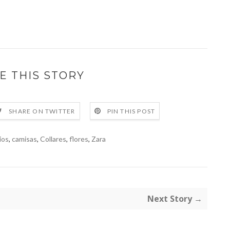
E THIS STORY
SHARE ON TWITTER
PIN THIS POST
ios
,
camisas
,
Collares
,
flores
,
Zara
Next Story →