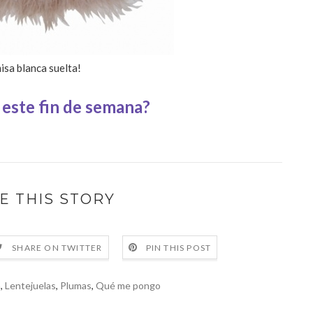
isa blanca suelta!
 este fin de semana?
E THIS STORY
SHARE ON TWITTER
PIN THIS POST
a
,
Lentejuelas
,
Plumas
,
Qué me pongo