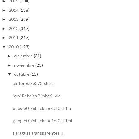
2015
(104)
►
2014
(188)
►
2013
(279)
►
2012
(317)
►
2011
(217)
►
2010
(193)
▼
diciembre
(31)
►
noviembre
(23)
►
octubre
(15)
▼
pinterest-e373b.html
Mini Rebajas Bimba&Lola
google0f76bacbcbc4ef0c.htm
google0f76bacbcbc4ef0c.html
Paraguas transparentes II