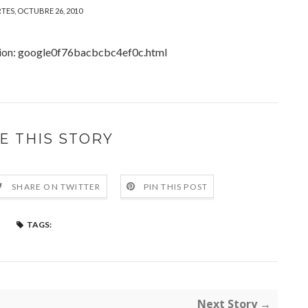
TES, OCTUBRE 26, 2010
ation: google0f76bacbcbc4ef0c.html
E THIS STORY
SHARE ON TWITTER
PIN THIS POST
TAGS:
Next Story →