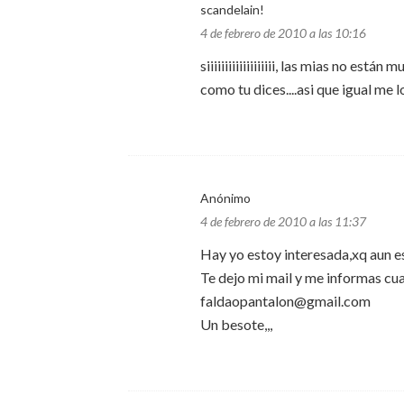
scandelain!
4 de febrero de 2010 a las 10:16
siiiiiiiiiiiiiiiiiii, las mias no e
como tu dices....asi que igual me lo
Anónimo
4 de febrero de 2010 a las 11:37
Hay yo estoy interesada,xq aun e
Te dejo mi mail y me informas cu
faldaopantalon@gmail.com
Un besote,,,