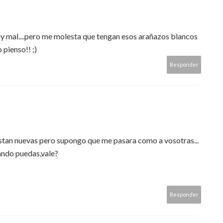
stán muy mal....pero me molesta que tengan esos arañazos blancos
 pienso!! ;)
Responder
stan nuevas pero supongo que me pasara como a vosotras...
ando puedas,vale?
Responder