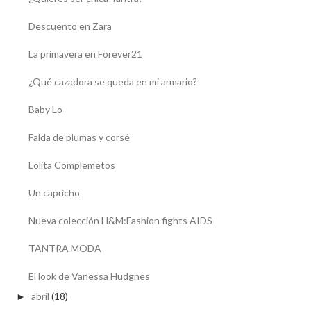
Descuento en Zara
La primavera en Forever21
¿Qué cazadora se queda en mi armario?
Baby Lo
Falda de plumas y corsé
Lolita Complemetos
Un capricho
Nueva colección H&M:Fashion fights AIDS
TANTRA MODA
El look de Vanessa Hudgnes
abril
(18)
►