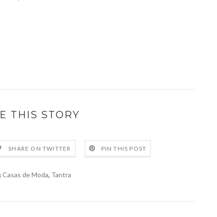
E THIS STORY
SHARE ON TWITTER
PIN THIS POST
Casas de Moda
,
Tantra
: